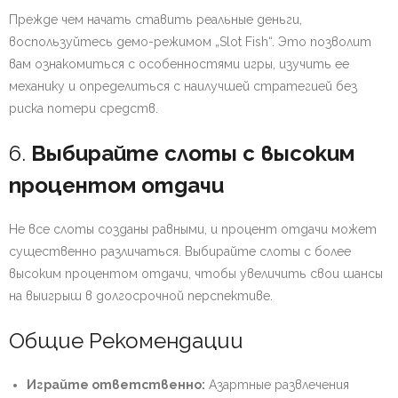
alt="Italiano"><span>Italiano</span>
Прежде чем начать ставить реальные деньги,
воспользуйтесь демо-режимом „Slot Fish“. Это позволит
вам ознакомиться с особенностями игры, изучить ее
механику и определиться с наилучшей стратегией без
риска потери средств.
6.
Выбирайте слоты с высоким
процентом отдачи
Не все слоты созданы равными, и процент отдачи может
существенно различаться. Выбирайте слоты с более
высоким процентом отдачи, чтобы увеличить свои шансы
на выигрыш в долгосрочной перспективе.
Общие Рекомендации
Играйте ответственно:
Азартные развлечения