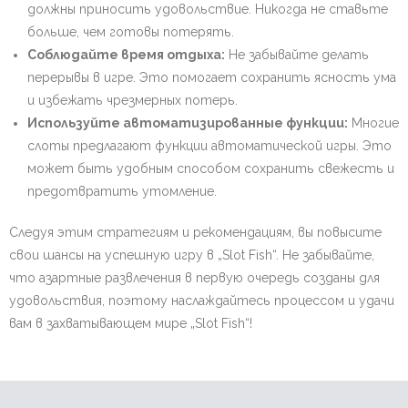
должны приносить удовольствие. Никогда не ставьте
больше, чем готовы потерять.
Соблюдайте время отдыха:
Не забывайте делать
перерывы в игре. Это помогает сохранить ясность ума
и избежать чрезмерных потерь.
Используйте автоматизированные функции:
Многие
слоты предлагают функции автоматической игры. Это
может быть удобным способом сохранить свежесть и
предотвратить утомление.
Следуя этим стратегиям и рекомендациям, вы повысите
свои шансы на успешную игру в „Slot Fish“. Не забывайте,
что азартные развлечения в первую очередь созданы для
удовольствия, поэтому наслаждайтесь процессом и удачи
вам в захватывающем мире „Slot Fish“!